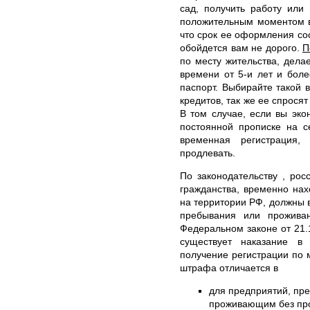
сад, получить работу или
положительным моментом в 
что срок ее оформления сос
обойдется вам не дорого.
П
по месту жительства, дела
времени от 5-и лет и боле
паспорт. Выбирайте такой 
кредитов, так же ее спрося
В том случае, если вы эко
постоянной прописке на с
временная регистрация,
продлевать.
По законодательству , рос
гражданства, временно на
на территории РФ, должны в
пребывания или прожива
Федеральном законе от 21.
существует наказание в
получение регистрации по 
штрафа отличается в
для предприятий, пр
проживающим без проп