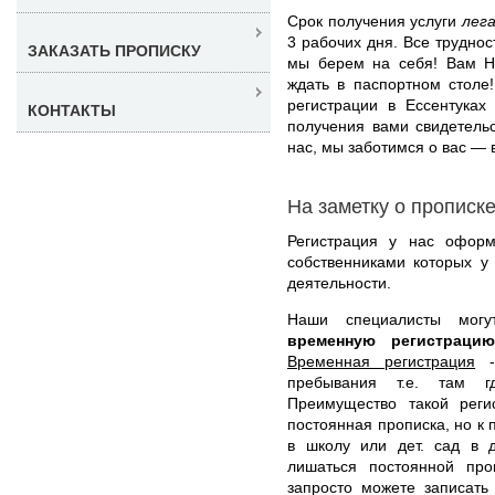
Срок получения услуги
лег
3 рабочих дня. Все трудно
ЗАКАЗАТЬ ПРОПИСКУ
мы берем на себя! Вам Не
ждать в паспортном столе
регистрации в Ессентуках
КОНТАКТЫ
получения вами свидетель
нас, мы заботимся о вас — 
На заметку о прописк
Регистрация у нас оформ
собственниками которых у
деятельности.
Наши специалисты мо
временную регистраци
Временная регистрация
- 
пребывания т.е. там г
Преимущество такой реги
постоянная прописка, но к 
в школу или дет. сад в 
лишаться постоянной про
запросто можете записать